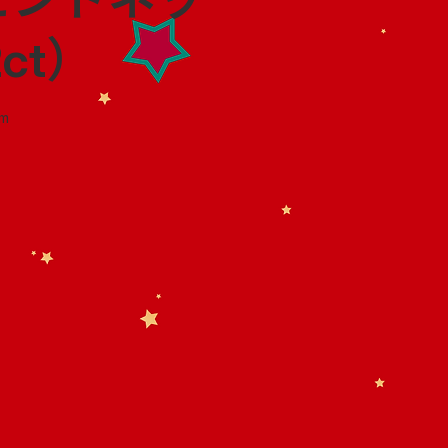
ct）
m