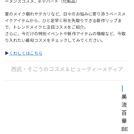
＝メンズコスメ、e.デパート（化粧品）
夏のメイク崩れやテカリなど、日々のお悩みに寄り添うベースメ
イクアイテムから、ひと足早く秋を先取りできる新作リップま
で、トレンドメイクと注目コスメをご紹介。
さらに、今だけの特別イベントや新作アイテムの情報など、今取
り入れたい最旬コスメをチェックしてみてください。
▶
くわしくはこちら
西武・そごうのコスメ＆ビューティーメディア
| 
美
流
百
華
BE