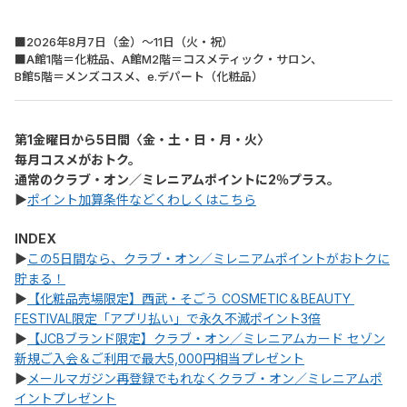
■2026年8月7日（金）～11日（火・祝）
■A館1階＝化粧品、A館M2階＝コスメティック・サロン、
B館5階＝メンズコスメ、e.デパート（化粧品）
第1金曜日から5日間〈金・土・日・月・火〉
毎月コスメがおトク。
通常のクラブ・オン／ミレニアムポイントに2％プラス。
▶
ポイント加算条件などくわしくはこちら
INDEX
▶
この5日間なら、クラブ・オン／ミレニアムポイントがおトクに
貯まる！
▶
【化粧品売場限定】西武・そごう COSMETIC＆BEAUTY 
FESTIVAL限定「アプリ払い」で永久不滅ポイント3倍
▶
【JCBブランド限定】クラブ・オン／ミレニアムカード セゾン
新規ご入会＆ご利用で最大5,000円相当プレゼント
▶
メールマガジン再登録でもれなくクラブ・オン／ミレニアムポ
イントプレゼント