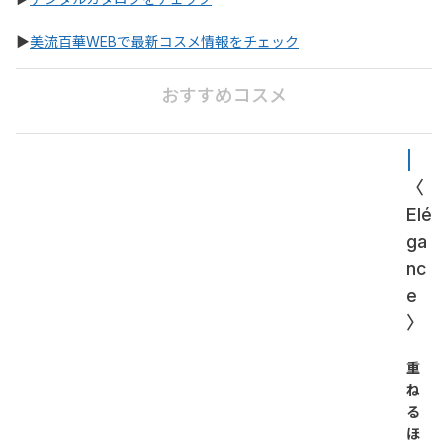
▶
美流百華WEBで最新コスメ情報をチェック
おすすめコスメ
| 
〈
Elé
ga
nc
e
〉
重
ね
る
ほ