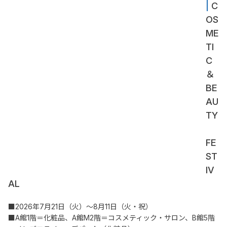
| 
C
OS
ME
TI
C
＆
BE
AU
TY
FE
ST
IV
AL
■2026年7月21日（火）～8月11日（火・祝）
■A館1階＝化粧品、A館M2階＝コスメティック・サロン、B館5階