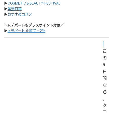
▶
COSMETIC＆BEAUTY FESTIVAL
▶
美流百華
▶
おすすめコスメ
＼e.デパートもプラスポイント対象／
▶
e.デパート 化粧品＋2％
| 
こ
の
5
日
間
な
ら
、
ク
ラ