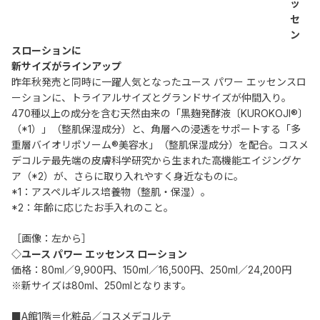
ッ
セ
ン
スローションに
新サイズがラインアップ
昨年秋発売と同時に一躍人気となったユース パワー エッセンスロ
ーションに、トライアルサイズとグランドサイズが仲間入り。
470種以上の成分を含む天然由来の「黒麹発酵液〔KUROKOJI®〕
（*1）」（整肌保湿成分）と、角層への浸透をサポートする「多
重層バイオリポソーム®美容水」（整肌保湿成分）を配合。コスメ
デコルテ最先端の皮膚科学研究から生まれた高機能エイジングケ
ア（*2）が、さらに取り入れやすく身近なものに。
*1：アスペルギルス培養物（整肌・保湿）。
*2：年齢に応じたお手入れのこと。
［画像：左から］
◇ユース パワー エッセンス ローション
価格：80ml／9,900円、150ml／16,500円、250ml／24,200円
※新サイズは80ml、250mlとなります。
■A館1階＝化粧品／コスメデコルテ