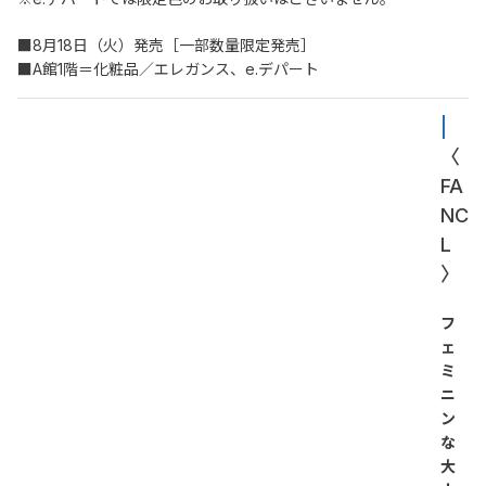
■8月18日（火）発売［一部数量限定発売］
■A館1階＝化粧品／エレガンス、e.デパート
| 
〈
FA
NC
L
〉
フ
ェ
ミ
ニ
ン
な
大