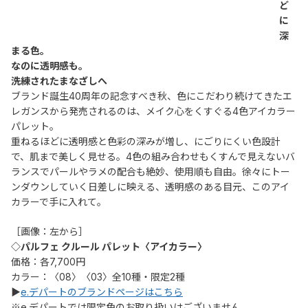
ど
に
深
まる色。
なのに透明感も。
洗練されたまなざしへ
ブランド誕生40周年の記念すべき秋、色にこだわり続けてきたエ
レガンスから発売されるのは、メイク心をくすぐる4色アイカラー
パレット。
重ねるほどに透明感と色彩の深みが増し、にごりにくい色設計
で、肌まで美しく見せる。4色の組み合わせもくすんで見えないバ
ランスでパールやラメの配合も絶妙、使用順も自由。徐々にトー
ンダウンしていく日差しに映える、透明感のある目元、このアイ
カラーで手に入れて。
［画像：左から］
◇パルフェ クルール パレット〈アイカラー〉
価格：各7,700円
カラー：〈08〉〈03〉全10種・限定2種
▶
e.デパートのブランドページはこちら
※e.デパートでは限定色のお取り扱いはございません。