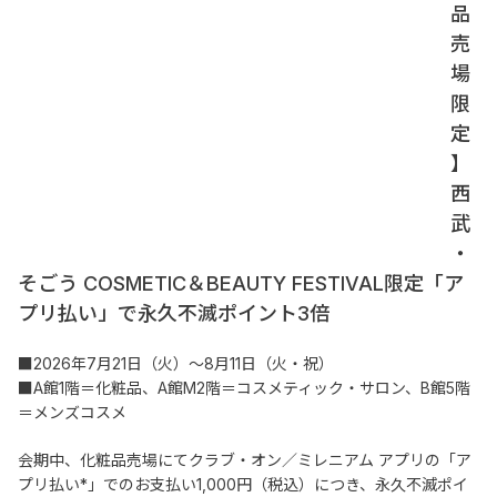
品
売
場
限
定
】
西
武
・
そごう COSMETIC＆BEAUTY FESTIVAL限定「ア
プリ払い」で永久不滅ポイント3倍
■2026年7月21日（火）～8月11日（火・祝）
■A館1階＝化粧品、A館M2階＝コスメティック・サロン、B館5階
＝メンズコスメ
会期中、化粧品売場にてクラブ・オン／ミレニアム アプリの「ア
プリ払い*」でのお支払い1,000円（税込）につき、永久不滅ポイ