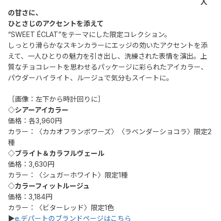
人
の甘さに、
ひとさじのアクセントを添えて
“SWEET ÉCLAT”をテーマにした限定コレクション。
しっとり滑らかなスキンカラーにエッジの効いたアクセントを添
えて、一人ひとりの魅力を引き出し、洗練された表情を演出。上
質なチョコレートを思わせるパッケージに彩られたアイカラー、
パウダーハイライト、ルージュで気分もスイートに。
［画像：左下から時計回りに］
◇シアーアイカラー
価格：各3,960円
カラー：〈カカオフランボワーズ〉〈ラベンダーショコラ〉限定2
種
◇ブライト＆カラフルヴェール
価格：3,630円
カラー：〈シュガーホワイト〉限定1種
◇カラーフィットルージュ
価格：3,184円
カラー：〈ビターレッド〉限定1色
▶
e.デパートのブランドページはこちら