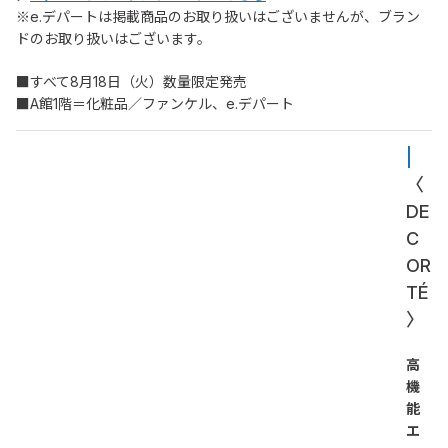
※e.デパートは掲載商品のお取り扱いはございませんが、ブラン
ドのお取り扱いはございます。
■すべて8月18日（火）数量限定発売
■A館1階＝化粧品／ファンケル、e.デパート
| 
〈
DE
C
OR
TÉ
〉
高
機
能
エ