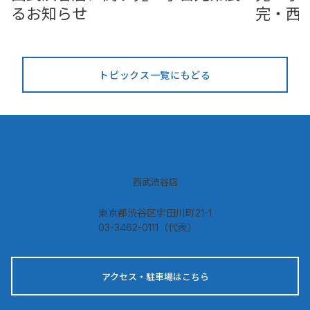
るお知らせ
完・西
コラボ
トピックス一覧にもどる
西武渋谷店
東京都渋谷区宇田川町21-1
03-3462-0111（代表）
アクセス・駐車場はこちら