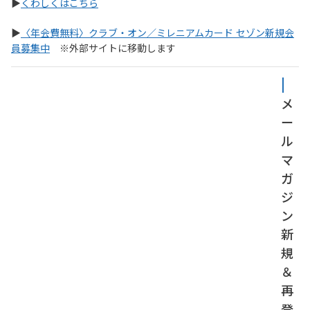
▶
くわしくはこちら
▶
〈年会費無料〉クラブ・オン／ミレニアムカード セゾン新規会
員募集中
　※外部サイトに移動します
| 
メ
ー
ル
マ
ガ
ジ
ン
新
規
＆
再
登