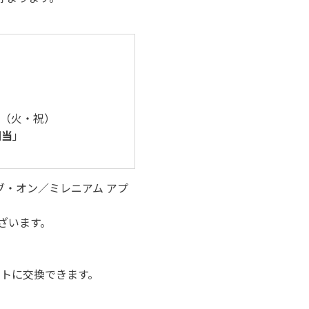
日（火・祝）
相当
」
ブ・オン／ミレニアム アプ
ざいます。
ントに交換できます。