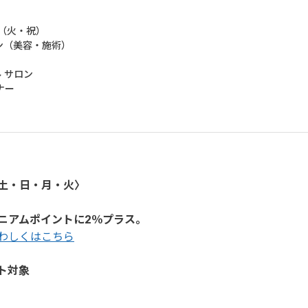
日（火・祝）
ン（美容・施術）
 サロン
ナー
・土・日・月・火〉
ニアムポイントに2％プラス。
わしくはこちら
ト対象