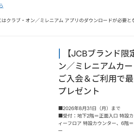
ら
にはクラブ・オン／ミレニアム アプリのダウンロードが必要と
| 
【JCBブランド限
ン／ミレニアムカー
ご入会＆ご利用で最大
プレゼント
■2026年8月31日（月）まで
■受付：地下2階＝正面入口 特設
ィーフロア 特設カウンター、6階
ー