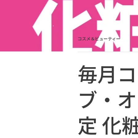
コスメ＆ビューティー
毎月コ
ブ・オ
定 化