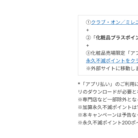
　①
クラブ・オン／ミレ
　+
　②「
化粧品プラスポイン
　+
　③化粧品売場限定「アプ
永久不滅ポイントをク
　※外部サイトに移動し
*「アプリ払い」のご利用
リのダウンロードが必要と
※専門店など一部除外とな
※加算永久不滅ポイントは
※本キャンペーンは予告な
※永久不滅ポイント200ポ