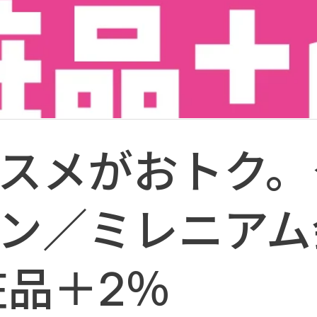
スメがおトク。
ン／ミレニアム
粧品＋2％