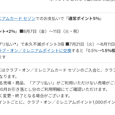
ニアムカード セゾン
でのお支払いで「
通常ポイント5％
」
ト+2％
」■8月7日（金）～11日（火・祝）
リ払い*」で永久不滅ポイント3倍 ■7月21日（火）～8月11
ラブ・オン／ミレニアムポイントに交換
すると「0.5％→
1.5％
ます
にはクラブ・オン／ミレニアムカード セゾンのご入会と、クラ
なります。
る売場・商品、「アプリ払い」がご利用いただけない売場がご
10月お引き落とし分のご利用明細にてご確認いただけます。
く変更・終了となる場合がございます。
イントごとに、クラブ・オン／ミレニアムポイント1,000ポイ