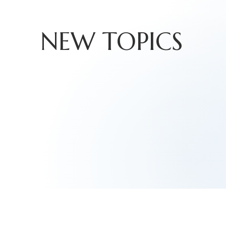
NEW TOPICS
D252 ー虹の彼
D251
方にー 葉山有樹
空の
展