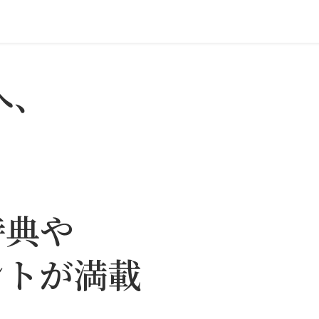
Lへ、
！
特典や
ントが満載