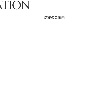
ATION
店舗のご案内
所沢Ｓ.Ｃ.
東戸塚
広島店
大宮