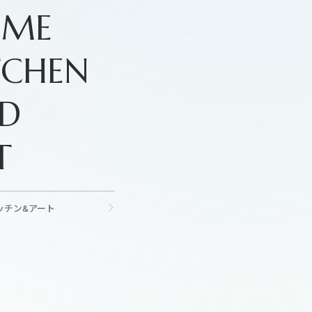
OME
TCHEN
D
T
ッチン&アート