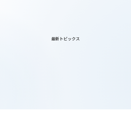
最新トピックス
 KAGAYA 天
L74 西武池袋本
歌
店地下2階 惣菜
新ブランド