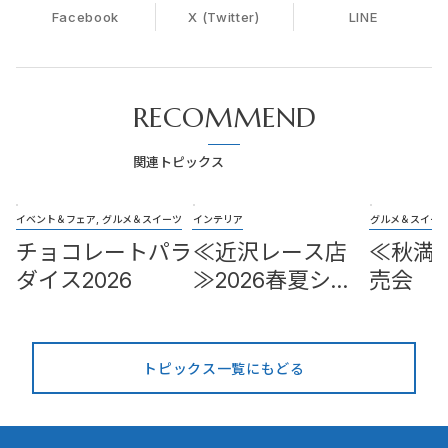
Facebook
X (Twitter)
LINE
RECOMMEND
関連トピックス
イベント＆フェア, グルメ＆スイーツ
インテリア
グルメ＆スイー
チョコレートパラ
≪近沢レース店
≪秋満
ダイス2026
≫2026春夏シー
売会
ズンタオルハンカ
チ頒布会
トピックス一覧にもどる