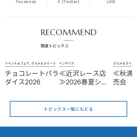
Facebook
X (Twitter)
LINE
RECOMMEND
関連トピックス
イベント＆フェア, グルメ＆スイーツ
インテリア
グルメ＆スイー
チョコレートパラ
≪近沢レース店
≪秋満
ダイス2026
≫2026春夏シー
売会
ズンタオルハンカ
チ頒布会
トピックス一覧にもどる