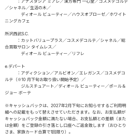
	：アナスタシア ミアレ／漢方専門 一心堂／コスメデコルテ
／シャネル／生活の木／
	　ディオール ビューティー／ハウスオブローゼ／ホワイト
ニングカフェ
所沢西武S.C.
	：カットバリュープラス／コスメデコルテ／シャネル／総
合買取サロン タイムレス／
	　ディオール ビューティー／リフレ
e.デパート
	：アディクション／アルビオン／エレガンス／コスメデコ
ルテ（※10 月下旬お取り扱い開始予定）／
	　ジルスチュアート／ディオール ビューティー／ポール＆
ジョー ボーテ
※キャッシュバックは、2027年2月下旬にお知らせするご利用明
細への記載をもって替えさせていただきます。なお、お支払額が
キャッシュバック金額に満たない場合、お支払額との差額（また
は全額）をご登録の引き落とし口座へご返金致します（おひとり
さま、家族カード合算で1回限り）。