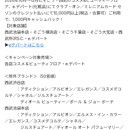
2026年10月～12月にそごう・西武のコスメ&ビューティーフロ
ア、e.デパート(化粧品)にてクラブ・オン／ミレニアムカード セ
ゾンのクレジット払いにて10,000円以上(税込・合算可）ご利用
で、1,000円キャッシュバック！
【対象店舗】
西武池袋本店・そごう横浜店・そごう千葉店・そごう大宮店・西
武所沢S.C.・e.デパート
▶
eデパートはこちら
＜キャンペーン対象売場＞
各店コスメ＆ビューティフロア・e.デパート
＜除外ブランド＞（50音順）
西武渋谷店
	：アディクション／アルビオン／エレガンス／コスメデコ
ルテ／シャネル／ジルスチュアート／
	　ディオール ビューティー／ポール ＆ ジョー ボーテ
西武池袋本店
	：アディクション／アルビオン／エルメス・イン・カラー
／エレガンス／コスメデコルテ／シャネル／
	　ジルスチュアート／ディオール オート パフューマリー／