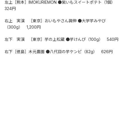
左上［熊本］IMOKURIEMON ●紫いもスイートポテト（1個）　
324円
右上　実演　［東京］おいもやさん興伸 ●大学芋みやび
（300g）　1,200円
左下　実演　［東京］芋の上松蔵 ●芋けんぴ（100g）　540円
右下［徳島］木元農園 ●八代目の芋ケンピ（82g）　626円