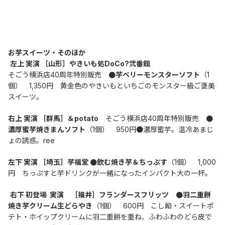
お芋スイーツ・そのほか
左上 実演 ［山形］やきいも処DoCo?弐番館　
そごう横浜店40周年特別販売　
●芋ベリーモンスターソフト
（1
個）　1,350円　黄金色のやきいもといちごのモンスター級ご褒美
スイーツ。
右上 実演 ［群馬］＆potato
　そごう横浜店40周年特別販売　
●
濃厚蜜芋焼きまんソフト
（1個）　950円●濃厚蜜芋。温冷あまじ
ょの誘惑。ree
左下 実演 ［埼玉］芋福堂 ●飲む焼き芋＆ちっぷす
（1個）　1,000
円　ちっぷすと芋ドリンクが一緒になったインパクト大の一杯。
右下 初登場  実演　［福井］フランダースフリッツ　●羽二重餅 
焼き芋クリーム生どらやき
（1個）　600円　こし餡・スイートポ
テト・ホイップクリームに羽二重餅を重ね、ふわふわのどら皮で