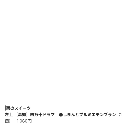
|
栗のスイーツ
左上 ［高知］四万十ドラマ　●しまんとプルミエモンブラン
（1
個）　1,080円