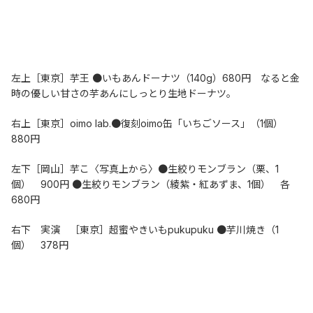
左上［東京］芋王 ●いもあんドーナツ（140g）680円　なると金
時の優しい甘さの芋あんにしっとり生地ドーナツ。
右上［東京］oimo lab.●復刻oimo缶「いちごソース」（1個）　
880円
左下［岡山］芋こ〈写真上から〉●生絞りモンブラン（栗、1
個）　900円 ●生絞りモンブラン（綾紫・紅あずま、1個）　各
680円
右下　実演　［東京］超蜜やきいもpukupuku ●芋川焼き（1
個）　378円