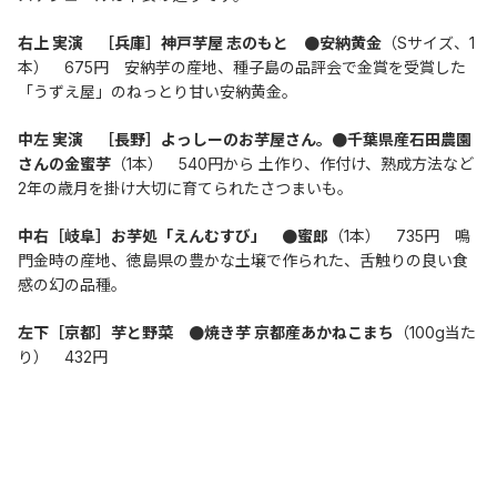
右上 実演　［兵庫］神戸芋屋 志のもと　●安納黄金
（Sサイズ、1
本）　675円　安納芋の産地、種子島の品評会で金賞を受賞した
「うずえ屋」のねっとり甘い安納黄金。
中左 実演　［長野］よっしーのお芋屋さん。●千葉県産石田農園
さんの金蜜芋
（1本）　540円から 土作り、作付け、熟成方法など
2年の歳月を掛け大切に育てられたさつまいも。
中右［岐阜］お芋処「えんむすび」　●蜜郎
（1本）　735円　鳴
門金時の産地、徳島県の豊かな土壌で作られた、舌触りの良い食
感の幻の品種。
左下［京都］芋と野菜　●焼き芋 京都産あかねこまち
（100g当た
り）　432円