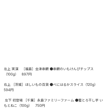
左上 実演　［福島］会津串鶴 ●串鶴のいもけんぴチップス
（100g）　897円
右上 ［茨城］ほしいもの百貨 ●べにはるかスライス（120g）　
594円
 左下 初登場 ［千葉］永島ファミリーファーム ●蜜とろ干し芋 い
もとねこ（100g）　750円