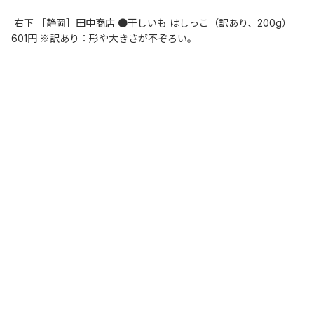
 右下 ［静岡］田中商店 ●干しいも はしっこ（訳あり、200g）　
601円 ※訳あり：形や大きさが不ぞろい。