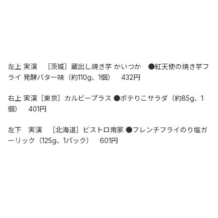
左上 実演　［茨城］蔵出し焼き芋 かいつか　●紅天使の焼き芋フ
ライ 発酵バター味（約110g、1個）　432円
右上 実演［東京］カルビープラス ●ポテりこサラダ（約85g、1
個）　401円
左下　実演　［北海道］ビストロ南家 ●フレンチフライのり塩ガ
ーリック（125g、1パック）　601円