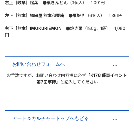
右上［岐阜］松葉　●栗きんとん
（3個入）　1,001円
左下［熊本］福田屋 熊本和栗庵　●栗好き
（6個入）　1,361円
右下［熊本］IMOKURIEMON　●焼き栗
（180g、1袋）　1,080
円
お問い合わせフォームへ
お手数ですが、お問い合わせ内容欄に必ず
「K178 催事イベント 
第7回芋博」
と記入してください
アート＆カルチャートップへもどる