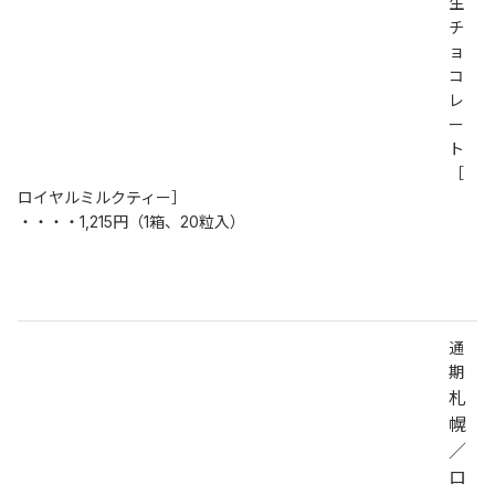
生
チ
ョ
コ
レ
ー
ト
［
ロイヤルミルクティー］
・・・・1,215円（1箱、20粒入）
通
期
札
幌
／
ロ