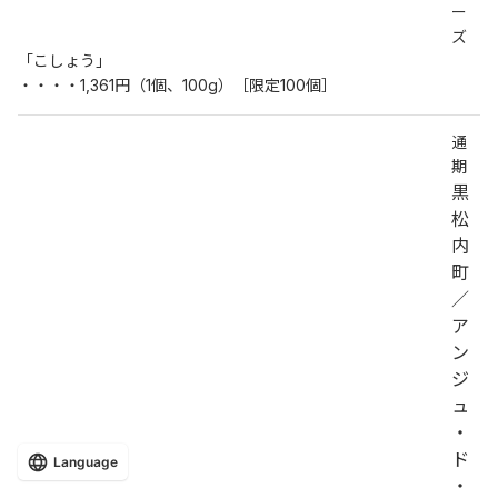
ー
ズ
「こしょう」
・・・・1,361円（1個、100g）［限定100個］
通
期
黒
松
内
町
／
ア
ン
ジ
ュ
・
ド
Language
・