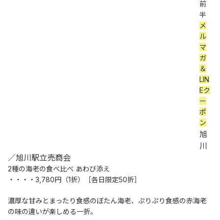
前
半 
メ
ル
マ
ガ
＆
LIN
Eク
ー
ポ
ン
旭
川
／旭川駅立売商会
2種の海老の食べ比べ あわび添え
・・・・3,780円（1折）［各日限定50折］
濃厚な甘みとまったり食感のぼたん海老、ぷりぷり食感の赤海老
の味の違いが楽しめる一折。