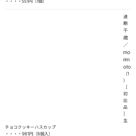
・・・・551円（1個）
通
期
千
歳
／
mo
rim
oto
（1
）
［
初
出
品
］
生
チョコクッキーハスカップ
・・・・981円（8個入）