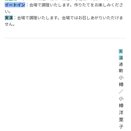
イートイン
：会場で調理いたします。作りたてをお楽しみくださ
い。
実演
：会場で調理いたします。会場ではお召しあがりいただけま
せん。
実
演
通
期
小
樽
／
小
樽
洋
菓
子