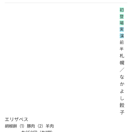
初
登
場
実
演
前
半
札
幌
／
な
か
よ
し
餃
子
エリザベス
胡椒餅（1）豚肉（2）羊肉