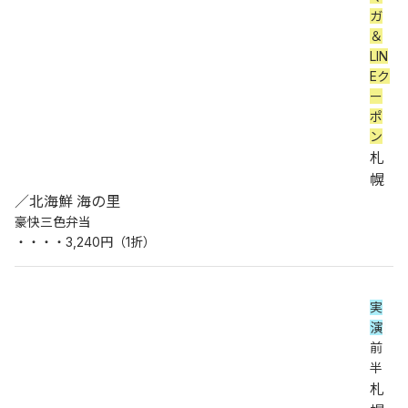
ガ
＆
LIN
Eク
ー
ポ
ン
札
幌
／北海鮮 海の里
豪快三色弁当
・・・・3,240円（1折）
実
演
前
半
札