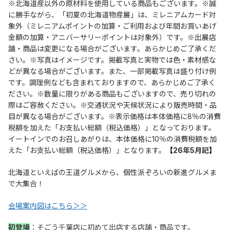
※北海道産以外の原材料を使用している商品もございます。
※誠
に勝手ながら、「
初夏の北海道物産展
」は、ミレニアムカード対
象外（ミレニアムポイントの加算・ご利用および年間お買いあげ
金額の加算・アニバーサリーポイントは対象外）です。※出展店
舗・商品は変更になる場合がございます。あらかじめご了承くだ
さい。※写真はイメージです。掲載写真と実物では色・素材感な
どが異なる場合がございます。また、一部掲載写真は盛り付け例
です。調理例なども含まれておりますので、あらかじめご了承く
ださい。※数量に限りがある商品もございますので、売り切れの
際はご容赦ください。※交通状況や天候状況により販売時間・品
目が異なる場合がございます。※表示価格は本体価格に8％の消費
税額を加えた「お支払い総額（税込価格）」となっております。
イートインでのお召しあがりは、本体価格に10％の消費税額を加
えた「お支払い総額（税込価格）」となります。
【
26年5月記
】
北海道といえばの王道グルメから、個性派ぞろいの新進グルメま
で大集合！
会場案内図はこちら＞＞
初登場
：そごう千葉店に初めて出店する店舗・商品です。