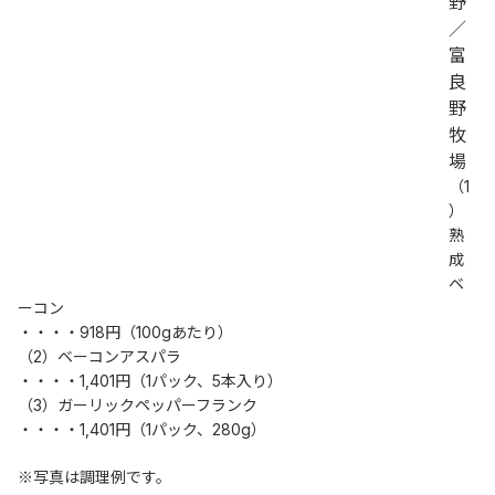
野
／
富
良
野
牧
場
（1
）
熟
成
ベ
ーコン
・・・・918円（100gあたり）
（2）ベーコンアスパラ
・・・・1,401円（1パック、5本入り）
（3）ガーリックペッパーフランク
・・・・1,401円（1パック、280g）
※写真は調理例です。