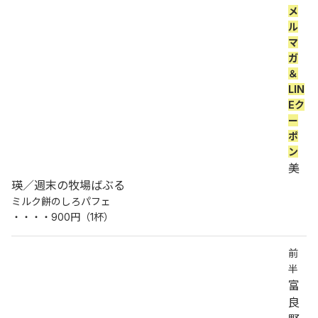
メ
ル
マ
ガ
＆
LIN
Eク
ー
ポ
ン
美
瑛／週末の牧場ばぶる
ミルク餅のしろパフェ
・・・・900円（1杯）
前
半
富
良