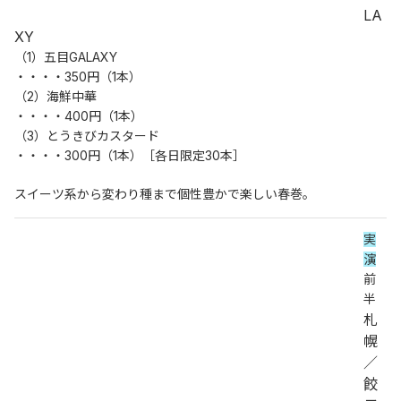
LA
XY
（1）五目GALAXY
・・・・350円（1本）
（2）海鮮中華
・・・・400円（1本）
（3）とうきびカスタード
・・・・300円（1本）［各日限定30本］
スイーツ系から変わり種まで個性豊かで楽しい春巻。
実
演
前
半
札
幌
／
餃