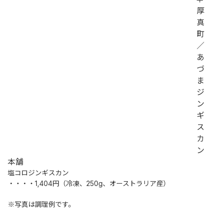
厚
真
町
／
あ
づ
ま
ジ
ン
ギ
ス
カ
ン
本舗
塩コロジンギスカン
・・・・1,404円（冷凍、250g、オーストラリア産）
※写真は調理例です。