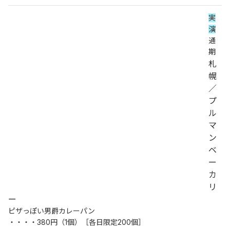
実
演
通
期
札
幌
／
プ
ル
マ
ン
ベ
ー
カ
リ
ー
ピザっぽい男爵カレーパン
・・・・380円（1個）［各日限定200個］