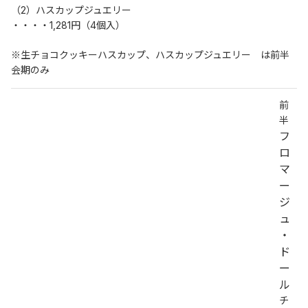
（2）ハスカップジュエリー
・・・・1,281円（4個入）
※生チョコクッキーハスカップ、ハスカップジュエリー　は前半
会期のみ
前
半
フ
ロ
マ
ー
ジ
ュ
・
ド
ー
ル
チ