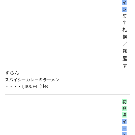
イ
ン
前
半
札
幌
／
麺
屋
す
ずらん
スパイシーカレーのラーメン
・・・・1,400円（1杯）
初
登
場
イ
ー
ト