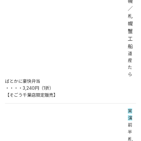
幌
／
札
幌
蟹
工
船
道
産
た
ら
ばとかに豪快弁当
・・・・3,240円（1折）
【そごう千葉店限定販売】
実
演
前
半
札