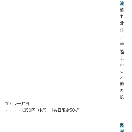
演
前
半
北
斗
／
華
隆
ふ
わ
っ
と
卵
の
帆
立カレー弁当
・・・・1,350円（1折）［各日限定50折］
実
演