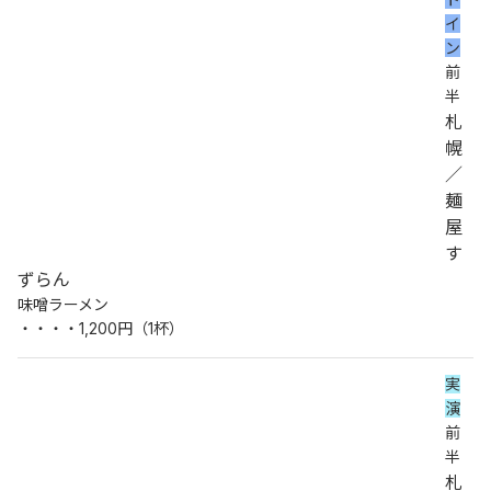
イ
ン
前
半
札
幌
／
麺
屋
す
ずらん
味噌ラーメン
・・・・1,200円（1杯）
実
演
前
半
札