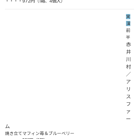
・・・・972円（1箱、4個入）
実
演
前
半
赤
井
川
村
／
ア
リ
ス
フ
ァ
ー
ム
焼き立てマフィン苺＆ブルーベリー