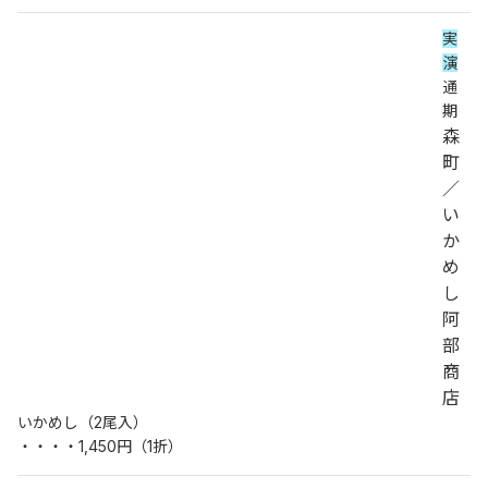
実
演
通
期
森
町
／
い
か
め
し
阿
部
商
店
いかめし（2尾入）
・・・・1,450円（1折）