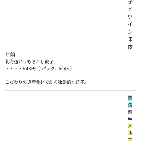
子
と
ワ
イ
ン
果
皮
と餡
北海道とうもろこし餃子
・・・・648円（1パック、5個入）
こだわりの道産食材で創る独創的な餃子。
実
演
前
半 
メ
ル
マ