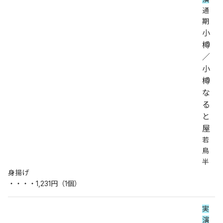
通
期
小
樽
／
小
樽
な
る
と
屋
若
鳥
半
身揚げ
・・・・1,231円（1個）
実
演