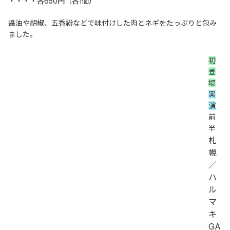
・・・・各650円（各1個）
醤油や胡椒、五香紛などで味付けした肉とネギをたっぷりと包み
ました。
初
登
場
実
演
前
半
札
幌
／
ハ
ル
マ
キ 
GA