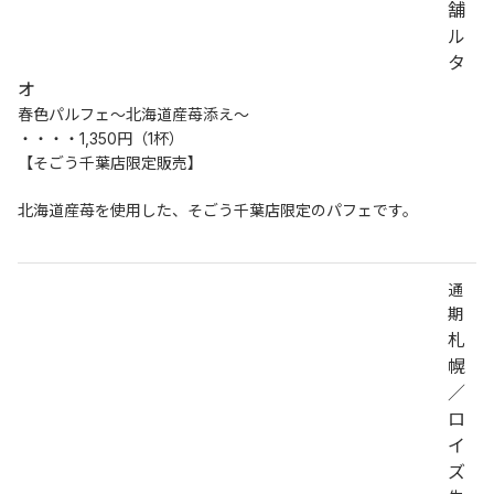
舗
ル
タ
オ
春色パルフェ～北海道産苺添え～
・・・・1,350円（1杯）
【そごう千葉店限定販売】
北海道産苺を使用した、そごう千葉店限定のパフェです。
通
期
札
幌
／
ロ
イ
ズ