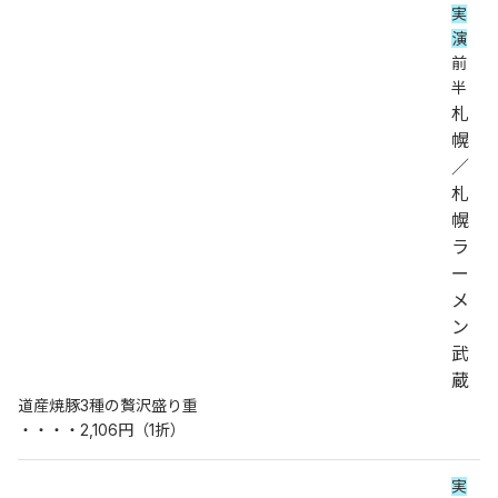
実
演
前
半
札
幌
／
札
幌
ラ
ー
メ
ン
武
蔵
道産焼豚3種の贅沢盛り重
・・・・2,106円（1折）
実