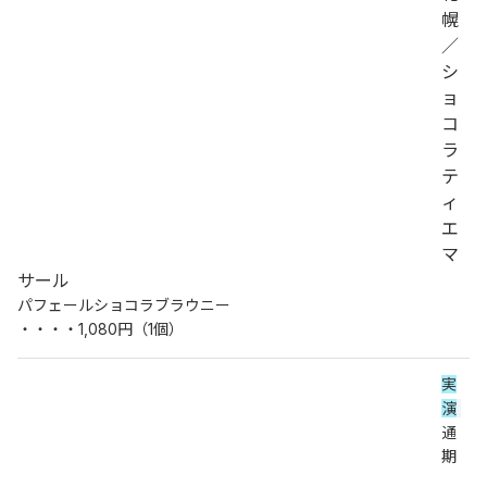
幌
／
シ
ョ
コ
ラ
テ
ィ
エ
マ
サール
パフェールショコラブラウニー
・・・・1,080円（1個）
実
演
通
期