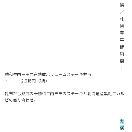
幌
／
札
幌
豊
平
館
厨
房
十
勝和牛内モモ昆布熟成ボリュームステーキ弁当
・・・・2,916円（1折）
昆布だし熟成の十勝和牛内モモのステーキと北海道産黒毛牛カル
ビの盛り合わせ。
実
演