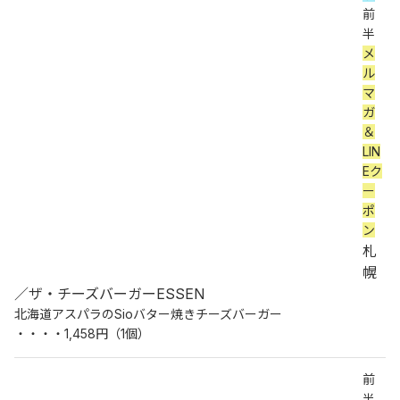
前
半 
メ
ル
マ
ガ
＆
LIN
Eク
ー
ポ
ン
札
幌
／ザ・チーズバーガーESSEN
北海道アスパラのSioバター焼きチーズバーガー
・・・・1,458円（1個）
前
半