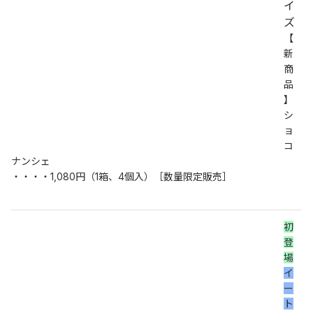
イ
ズ
【
新
商
品
】
シ
ョ
コ
ナンシェ
・・・・1,080円（1箱、4個入）［数量限定販売］
初
登
場
イ
ー
ト