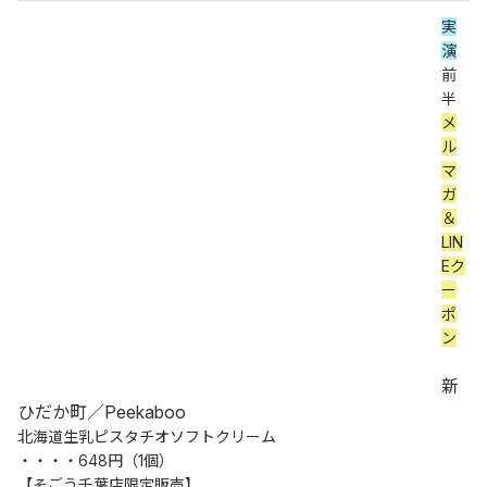
実
演
前
半 
メ
ル
マ
ガ
＆
LIN
Eク
ー
ポ
ン
新
ひだか町／Peekaboo
北海道生乳ピスタチオソフトクリーム
・・・・648円（1個）
【そごう千葉店限定販売】