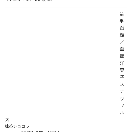
前
半
函
館
／
函
館
洋
菓
子
ス
ナ
ッ
フ
ル
ス
抹茶ショコラ