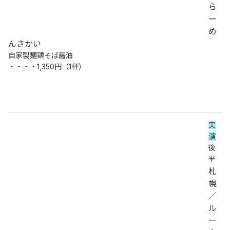
ら
ー
め
んさかい
自家製麺鶏そば醤油
・・・・1,350円（1杯）
実
演
後
半
札
幌
／
ル
ー