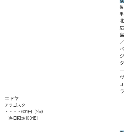
演
後
半
北
広
島
／
ベ
ジ
タ
ー
ヴ
ォ
ラ 
エドヤ
アラゴスタ
・・・・631円（1個）
［各日限定100個］