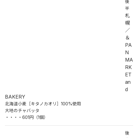
後
半
札
幌
／
＆
PA
N 
MA
RK
ET 
an
d 
BAKERY
北海道小麦［キタノカオリ］100%使用
大地のチャバッタ
・・・・601円（1個）
後