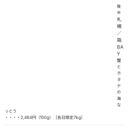
後
半
札
幌
／
箱
BA
Y
蟹
と
ホ
タ
テ
の
海
な
っとう
・・・・2,484円（100g）［各日限定7kg］