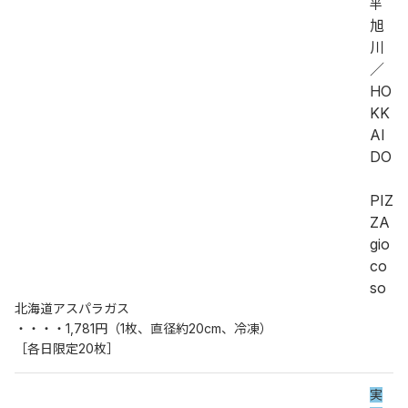
半
旭
川
／
HO
KK
AI
DO
PIZ
ZA 
gio
co
so
北海道アスパラガス
・・・・1,781円（1枚、直径約20cm、冷凍）
［各日限定20枚］
実