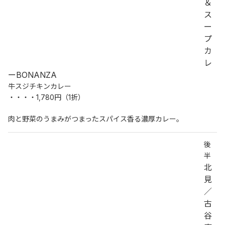
＆
ス
ー
プ
カ
レ
ーBONANZA
牛スジチキンカレー
・・・・1,780円（1折）
肉と野菜のうまみがつまったスパイス香る濃厚カレー。
後
半
北
見
／
古
谷