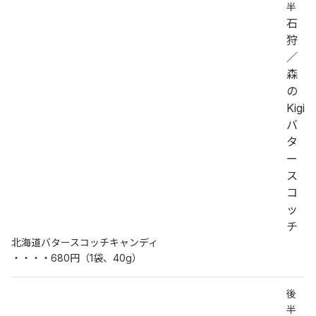
半
石
狩
／
森
の
Kigi
バ
タ
ー
ス
コ
ッ
チ
北海道バタースコッチキャンディ
・・・・680円（1袋、40g）
後
半