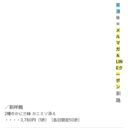
実
演
後
半 
メ
ル
マ
ガ
＆
LIN
Eク
ー
ポ
ン
釧
路
／釧祥館
2種のかに三昧 カニミソ添え
・・・・3,780円（1折）［各日限定50折］