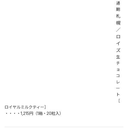
通
期
札
幌
／
ロ
イ
ズ
生
チ
ョ
コ
レ
ー
ト
［
ロイヤルミルクティー］
・・・・1,215円（1箱・20粒入）