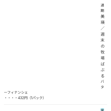
通
期
美
瑛
／
週
末
の
牧
場
ば
ぶ
る
バ
タ
ーフィナンシェ
・・・・432円（1パック）
実