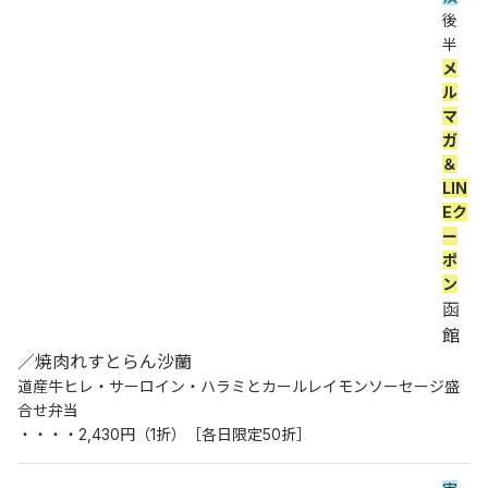
後
半 
メ
ル
マ
ガ
＆
LIN
Eク
ー
ポ
ン
函
館
／焼肉れすとらん沙蘭
道産牛ヒレ・サーロイン・ハラミとカールレイモンソーセージ盛
合せ弁当
・・・・2,430円（1折）［各日限定50折］