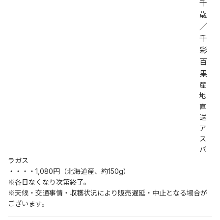
千
歳
／
千
彩
百
果
産
地
直
送
ア
ス
パ
ラガス
・・・・1,080円（北海道産、約150g）
※各日なくなり次第終了。
※天候・交通事情・収穫状況により販売遅延・中止となる場合が
ございます。