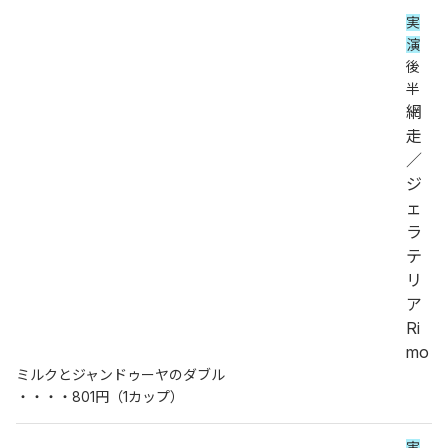
実
演
後
半
網
走
／
ジ
ェ
ラ
テ
リ
ア
Ri
mo
ミルクとジャンドゥーヤのダブル
・・・・801円（1カップ）
実