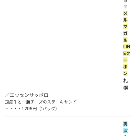
半 
メ
ル
マ
ガ
＆
LIN
Eク
ー
ポ
ン
札
幌
／エッセンサッポロ
道産牛と十勝チーズのステーキサンド
・・・・1,296円（1パック）
実
演