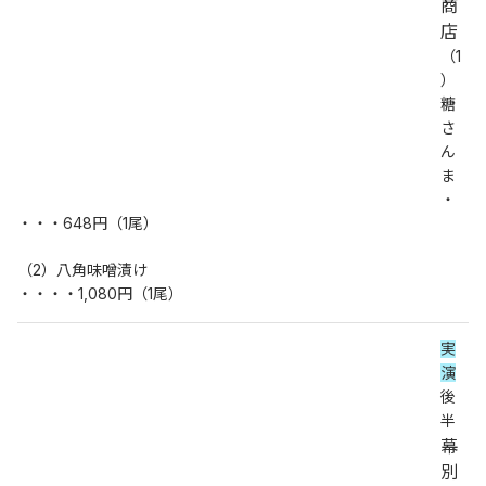
商
店
（1
）
糖
さ
ん
ま
・
・・・648円（1尾）
（2）八角味噌漬け
・・・・1,080円（1尾）
実
演
後
半
幕
別