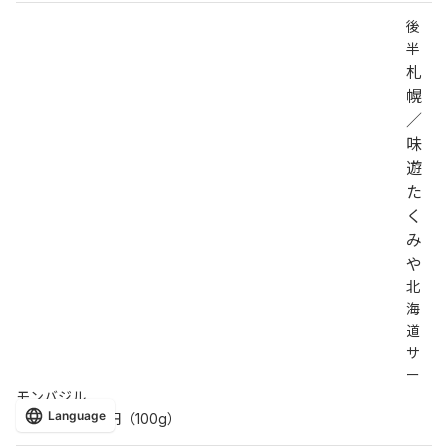
後
半
札
幌
／
味
遊
た
く
み
や
北
海
道
サ
ー
モンバジル
Language
・・・・1,296円（100g）