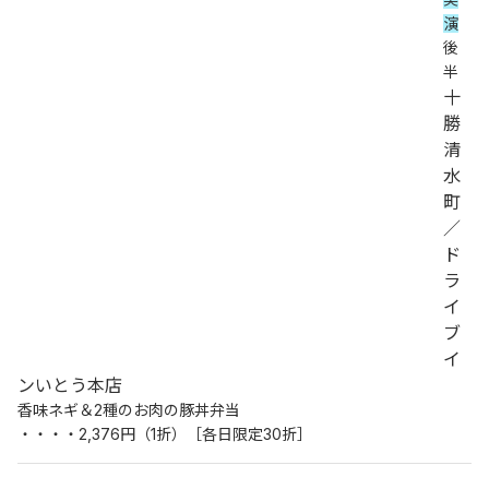
演
後
半
十
勝
清
水
町
／
ド
ラ
イ
ブ
イ
ンいとう本店
香味ネギ＆2種のお肉の豚丼弁当
・・・・2,376円（1折）［各日限定30折］