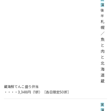
演
後
半
札
幌
／
魚
と
肉
と
北
海
道 
蔵
蔵海鮮てんこ盛り弁当
・・・・3,348円（1折）［各日限定50折］
実
演