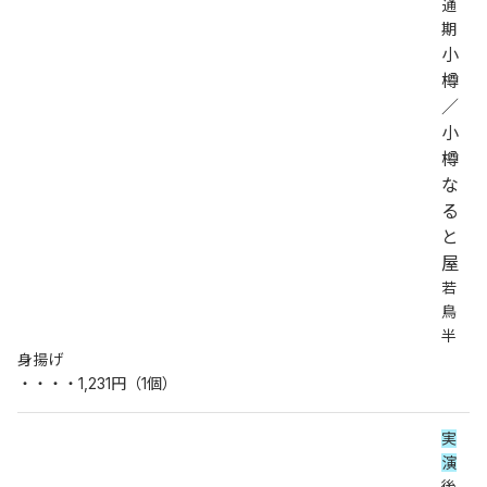
通
期
小
樽
／
小
樽
な
る
と
屋
若
鳥
半
身揚げ
・・・・1,231円（1個）
実
演
後