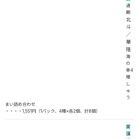
通
期
北
斗
／
華
隆
海
の
幸4
種
し
ゅ
う
まい詰め合わせ
・・・・1,551円（1パック、4種×各2個、計8個）
実
演