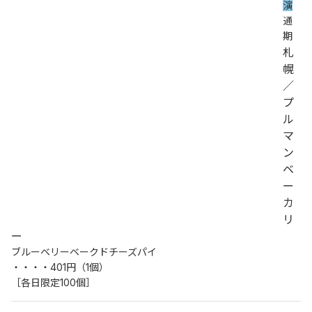
演
通
期
札
幌
／
プ
ル
マ
ン
ベ
ー
カ
リ
ー
ブルーベリーベークドチーズパイ
・・・・401円（1個）
［各日限定100個］