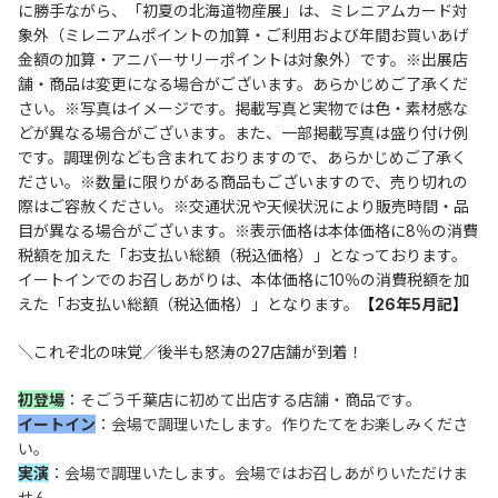
に勝手ながら、「
初夏の北海道物産展
」は、ミレニアムカード対
象外（ミレニアムポイントの加算・ご利用および年間お買いあげ
金額の加算・アニバーサリーポイントは対象外）です。※出展店
舗・商品は変更になる場合がございます。あらかじめご了承くだ
さい。※写真はイメージです。掲載写真と実物では色・素材感な
どが異なる場合がございます。また、一部掲載写真は盛り付け例
です。調理例なども含まれておりますので、あらかじめご了承く
ださい。※数量に限りがある商品もございますので、売り切れの
際はご容赦ください。※交通状況や天候状況により販売時間・品
目が異なる場合がございます。※表示価格は本体価格に8％の消費
税額を加えた「お支払い総額（税込価格）」となっております。
イートインでのお召しあがりは、本体価格に10％の消費税額を加
えた「お支払い総額（税込価格）」となります。
【
26年5月記
】
＼これぞ北の味覚／後半も怒涛の27店舗が到着！
初登場
：そごう千葉店に初めて出店する店舗・商品です。
イートイン
：会場で調理いたします。作りたてをお楽しみくださ
い。
実演
：会場で調理いたします。会場ではお召しあがりいただけま
せん。