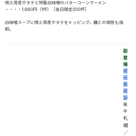
噴火湾産ホタテと特製白味噌のバターコーンラーメン
・・・・1,680円（1杯）［各日限定200杯］
白味噌スープに噴火湾産ホタテをトッピング。麺との相性も抜
群。
初
登
場
イ
ー
ト
イ
ン
後
半
札
幌
／