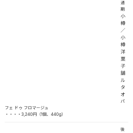
通
期
小
樽
／
小
樽
洋
菓
子
舗
ル
タ
オ
パ
フェ ドゥ フロマージュ
・・・・3,240円（1個、440g）
後