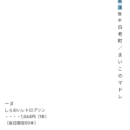
実
演
後
半
白
老
町
／
ま
い
こ
の
マ
ド
レ
ーヌ
しらおいレトロプリン
・・・・1,944円（1本）
［各日限定60本］