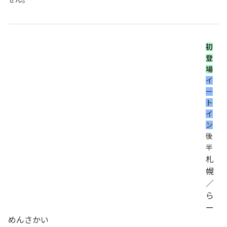
初
登
場
イ
ー
ト
イ
ン
後
半
札
幌
／
ら
ー
めんさかい