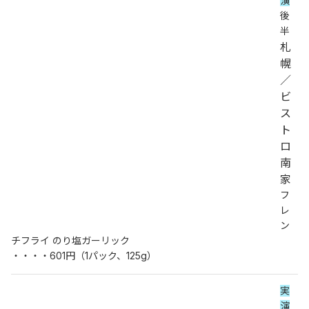
演
後
半
札
幌
／
ビ
ス
ト
ロ
南
家
フ
レ
ン
チフライ のり塩ガーリック
・・・・601円（1パック、125g）
実
演