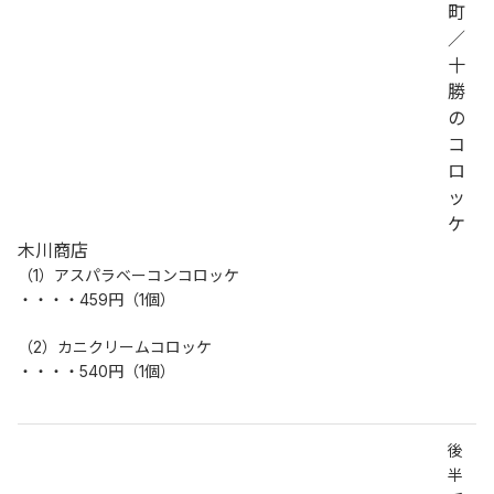
町
／
十
勝
の
コ
ロ
ッ
ケ
木川商店
（1）アスパラベーコンコロッケ
・・・・459円（1個）
（2）カニクリームコロッケ
・・・・540円（1個）
後
半