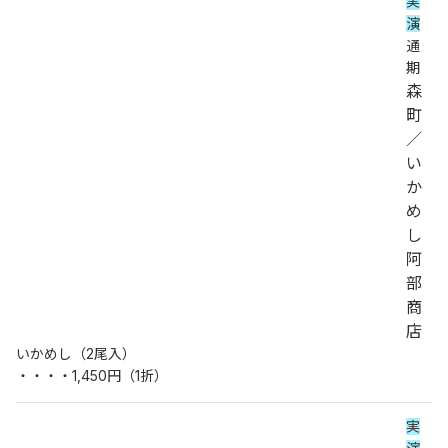
実
演
通
期
森
町
／
い
か
め
し
阿
部
商
店
いかめし（2尾入）
・・・・1,450円（1折）
実