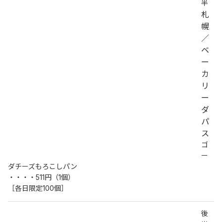
半
札
幌
／
ベ
ー
カ
リ
ー
ダ
パ
ス
ゴ
ー
ダチーズもろこしパン
・・・・511円（1個）
［各日限定100個］
後