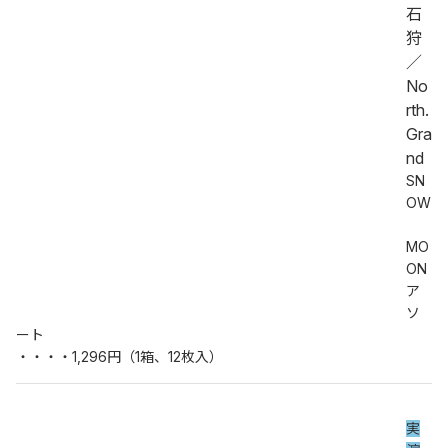
石
狩
／
No
rth.
Gra
nd
SN
OW
MO
ON
ア
ソ
ート
・・・・1,296円（1箱、12枚入）
実