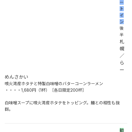
ー
ト
イ
ン
後
半
札
幌
／
ら
ー
めんさかい
噴火湾産ホタテと特製白味噌のバターコーンラーメン
・・・・1,680円（1杯）［各日限定200杯］
白味噌スープに噴火湾産ホタテをトッピング。麺との相性も抜
群。
初