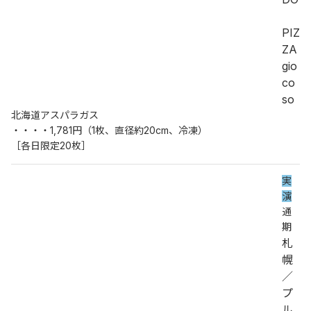
PIZ
ZA 
gio
co
so
北海道アスパラガス
・・・・1,781円（1枚、直径約20cm、冷凍）
［各日限定20枚］
実
演
通
期
札
幌
／
プ
ル