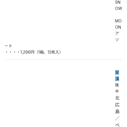
SN
OW
MO
ON
ア
ソ
ート
・・・・1,296円（1箱、12枚入）
実
演
後
半
北
広
島
／
ベ