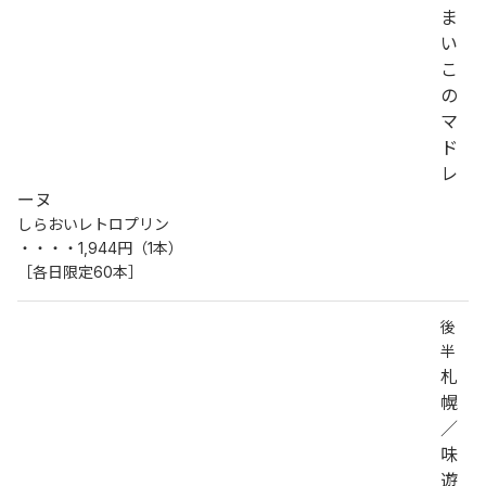
ま
い
こ
の
マ
ド
レ
ーヌ
しらおいレトロプリン
・・・・1,944円（1本）
［各日限定60本］
後
半
札
幌
／
味
遊