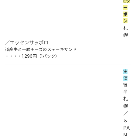
Eク
ー
ポ
ン
札
幌
／エッセンサッポロ
道産牛と十勝チーズのステーキサンド
・・・・1,296円（1パック）
実
演
後
半
札
幌
／
＆
PA
N 