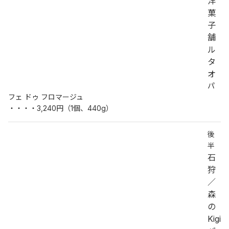
洋
菓
子
舗
ル
タ
オ
パ
フェ ドゥ フロマージュ
・・・・3,240円（1個、440g）
後
半
石
狩
／
森
の
Kigi