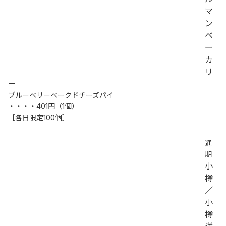
マ
ン
ベ
ー
カ
リ
ー
ブルーベリーベークドチーズパイ
・・・・401円（1個）
［各日限定100個］
通
期
小
樽
／
小
樽