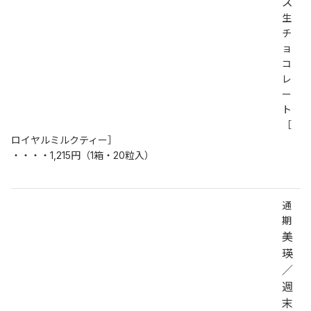
ズ
生
チ
ョ
コ
レ
ー
ト
［
ロイヤルミルクティー］
・・・・1,215円（1箱・20粒入）
通
期
美
瑛
／
週
末