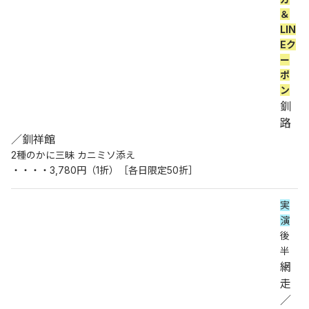
＆
LIN
Eク
ー
ポ
ン
釧
路
／釧祥館
2種のかに三昧 カニミソ添え
・・・・3,780円（1折）［各日限定50折］
実
演
後
半
網
走
／