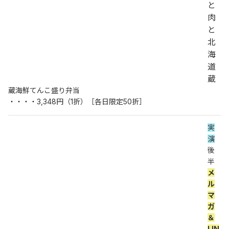
と
肉
と
北
海
道 
蔵
蔵海鮮てんこ盛り弁当
・・・・3,348円（1折）［各日限定50折］
実
演
後
半 
メ
ル
マ
ガ
＆
LIN