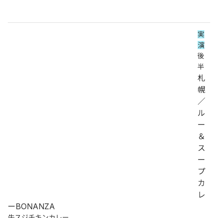
実
演
後
半
札
幌
／
ル
ー
＆
ス
ー
プ
カ
レ
ーBONANZA
牛スジチキンカレー