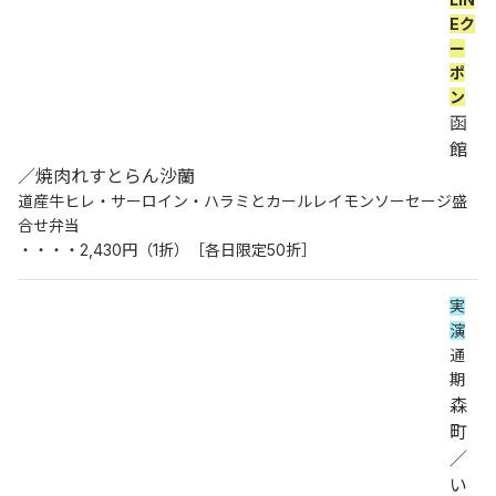
Eク
ー
ポ
ン
函
館
／焼肉れすとらん沙蘭
道産牛ヒレ・サーロイン・ハラミとカールレイモンソーセージ盛
合せ弁当
・・・・2,430円（1折）［各日限定50折］
実
演
通
期
森
町
／
い