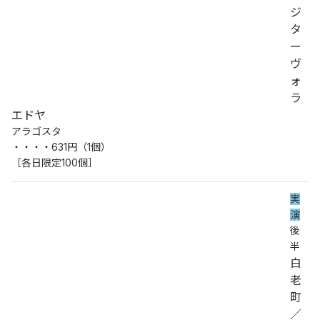
ジ
タ
ー
ヴ
ォ
ラ 
エドヤ
アラゴスタ
・・・・631円（1個）
［各日限定100個］
実
演
後
半
白
老
町
／