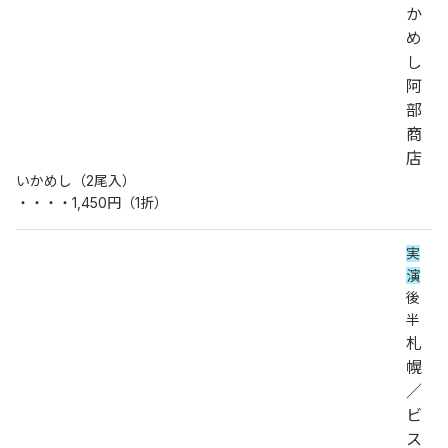
か
め
し
阿
部
商
店
いかめし（2尾入）
・・・・1,450円（1折）
実
演
後
半
札
幌
／
ビ
ス