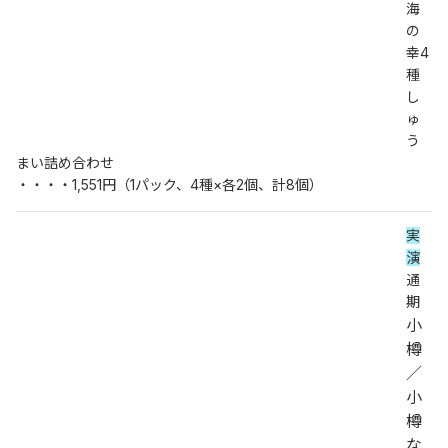
海
の
幸4
種
し
ゅ
う
まい詰め合わせ
・・・・1,551円（1パック、4種×各2個、計8個）
実
演
通
期
小
樽
／
小
樽
な