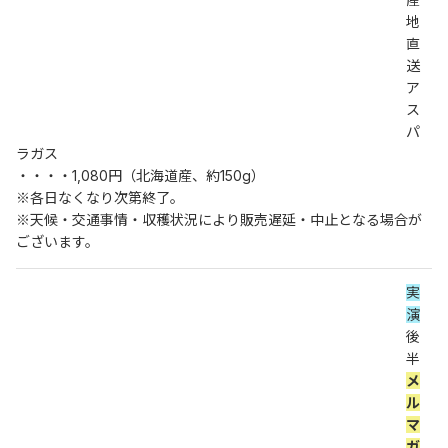
地
直
送
ア
ス
パ
ラガス
・・・・1,080円（北海道産、約150g）
※各日なくなり次第終了。
※天候・交通事情・収穫状況により販売遅延・中止となる場合が
ございます。
実
演
後
半 
メ
ル
マ
ガ