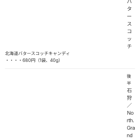
バ
タ
ー
ス
コ
ッ
チ
北海道バタースコッチキャンディ
・・・・680円（1袋、40g）
後
半
石
狩
／
No
rth.
Gra
nd