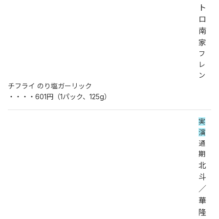
ト
ロ
南
家
フ
レ
ン
チフライ のり塩ガーリック
・・・・601円（1パック、125g）
実
演
通
期
北
斗
／
華
隆