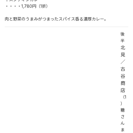
・・・・1,780円（1折）
肉と野菜のうまみがつまったスパイス香る濃厚カレー。
後
半
北
見
／
古
谷
商
店
（1
）
糖
さ
ん
ま