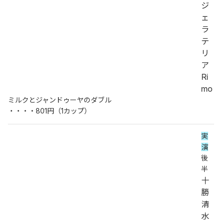
ジ
ェ
ラ
テ
リ
ア
Ri
mo
ミルクとジャンドゥーヤのダブル
・・・・801円（1カップ）
実
演
後
半
十
勝
清
水