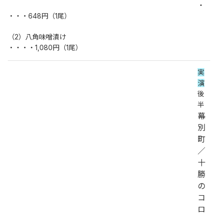
・
・・・648円（1尾）
（2）八角味噌漬け
・・・・1,080円（1尾）
実
演
後
半
幕
別
町
／
十
勝
の
コ
ロ