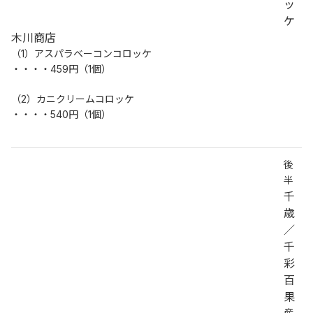
ッ
ケ
木川商店
（1）アスパラベーコンコロッケ
・・・・459円（1個）
（2）カニクリームコロッケ
・・・・540円（1個）
後
半
千
歳
／
千
彩
百
果
産