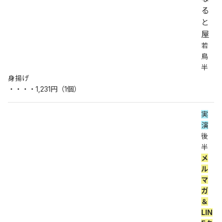
る
と
屋
若
鳥
半
身揚げ
・・・・1,231円（1個）
実
演
後
半 
メ
ル
マ
ガ
＆
LIN