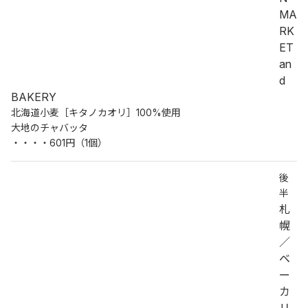
MA
RK
ET 
an
d 
BAKERY
北海道小麦［キタノカオリ］100%使用
大地のチャバッタ
・・・・601円（1個）
後
半
札
幌
／
ベ
ー
カ