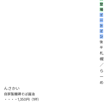
登
場
イ
ー
ト
イ
ン
後
半
札
幌
／
ら
ー
め
んさかい
自家製麺鶏そば醤油
・・・・1,350円（1杯）