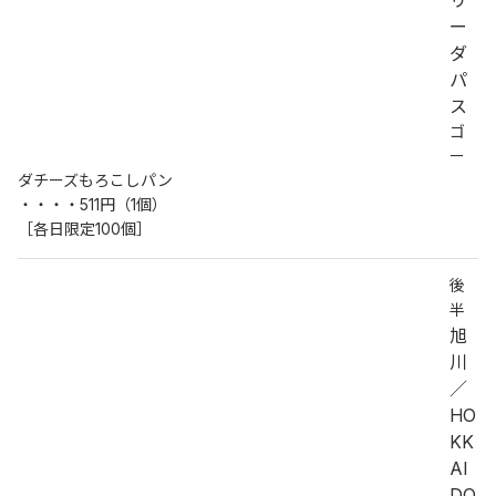
リ
ー
ダ
パ
ス
ゴ
ー
ダチーズもろこしパン
・・・・511円（1個）
［各日限定100個］
後
半
旭
川
／
HO
KK
AI
DO