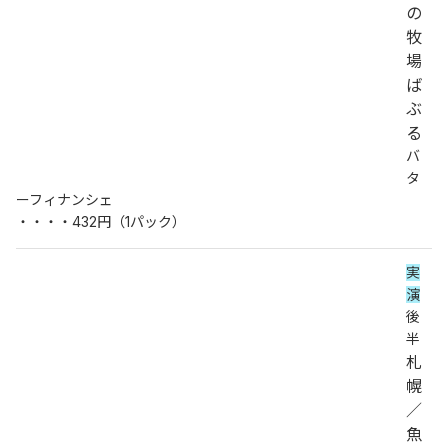
の
牧
場
ば
ぶ
る
バ
タ
ーフィナンシェ
・・・・432円（1パック）
実
演
後
半
札
幌
／
魚