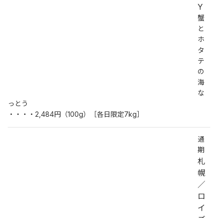
Y
蟹
と
ホ
タ
テ
の
海
な
っとう
・・・・2,484円（100g）［各日限定7kg］
通
期
札
幌
／
ロ
イ