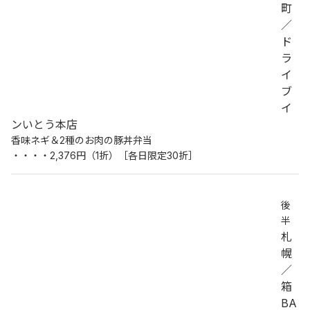
町
／
ド
ラ
イ
ブ
イ
ンいとう本店
香味ネギ＆2種のお肉の豚丼弁当
・・・・2,376円（1折）［各日限定30折］
後
半
札
幌
／
箱
BA