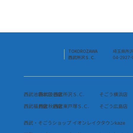
TOKOROZAWA
​埼玉県所沢
西武所沢Ｓ.Ｃ.
04-2927
西武池袋本店
西武渋谷店
西武所沢Ｓ.Ｃ.
そごう横浜店
西武福井店
西武秋田店
西武東戸塚Ｓ.Ｃ.
そごう広島店
西武・そごうショップ イオンレイクタウンkaze