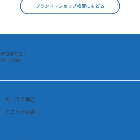
ブランド・ショップ検索にもどる
市日吉町12-1
-0111（代表）
そごう千葉店
そごう大宮店