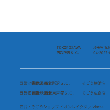
TOKOROZAWA
​埼玉県所沢
西武所沢Ｓ.Ｃ.
04-2927
西武池袋本店
西武渋谷店
西武所沢Ｓ.Ｃ.
そごう横浜店
西武福井店
西武秋田店
西武東戸塚Ｓ.Ｃ.
そごう広島店
西武・そごうショップ イオンレイクタウンkaze