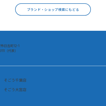
ブランド・ショップ検索にもどる
市日吉町12-1
-0111（代表）
そごう千葉店
そごう大宮店