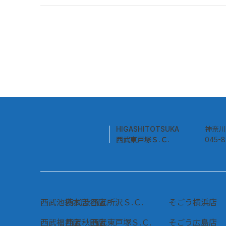
HIGASHITOTSUKA
神奈川
西武東戸塚Ｓ.Ｃ.
045-
西武池袋本店
西武渋谷店
西武所沢Ｓ.Ｃ.
そごう横浜店
西武福井店
西武秋田店
西武東戸塚Ｓ.Ｃ.
そごう広島店