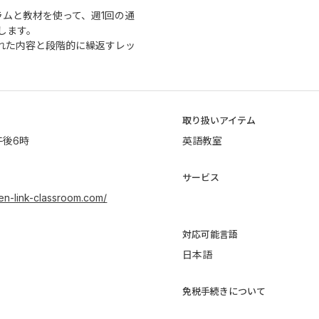
ラムと教材を使って、週1回の通
します。
れた内容と段階的に繰返すレッ
取り扱いアイテム
午後6時
英語教室
サービス
ken-link-classroom.com/
​対応可能言語
日本語
免税手続きについて