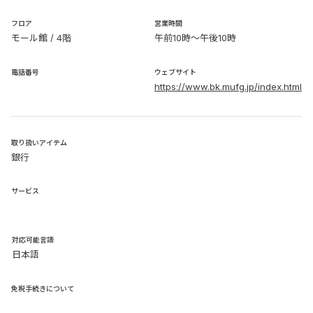
​フロア
営業時間
モール館 / 4階
午前10時～午後10時
電話番号
ウェブサイト
https://www.bk.mufg.jp/index.html
取り扱いアイテム
銀行
サービス
​対応可能言語
日本語
免税手続きについて