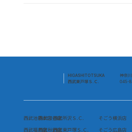
HIGASHITOTSUKA
神奈川
西武東戸塚Ｓ.Ｃ.
045-
西武池袋本店
西武渋谷店
西武所沢Ｓ.Ｃ.
そごう横浜店
西武福井店
西武秋田店
西武東戸塚Ｓ.Ｃ.
そごう広島店