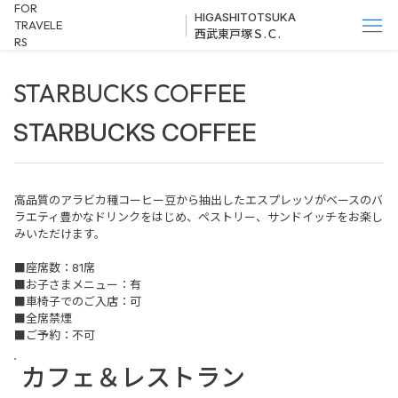
FOR
HIGASHITOTSUKA
TRAVELE
西武東戸塚Ｓ.Ｃ.
RS
STARBUCKS COFFEE
STARBUCKS COFFEE
高品質のアラビカ種コーヒー豆から抽出したエスプレッソがベースのバ
ラエティ豊かなドリンクをはじめ、ペストリー、サンドイッチをお楽し
みいただけます。
■座席数：81席
■お子さまメニュー：有
■車椅子でのご入店：可
■全席禁煙
■ご予約：不可
カフェ＆レストラン