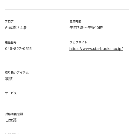
​フロア
営業時間
西武館 / 4階
午前7時～午後10時
電話番号
ウェブサイト
045-827-0515
https://www.starbucks.co.jp/
取り扱いアイテム
喫茶
サービス
​対応可能言語
日本語