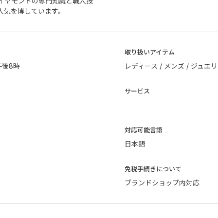
イヤモンドの専門知識と職人技
人気を博しています。
取り扱いアイテム
午後8時
レディース / メンズ / ジュエ
サービス
​対応可能言語
日本語
免税手続きについて
ブランドショップ内対応