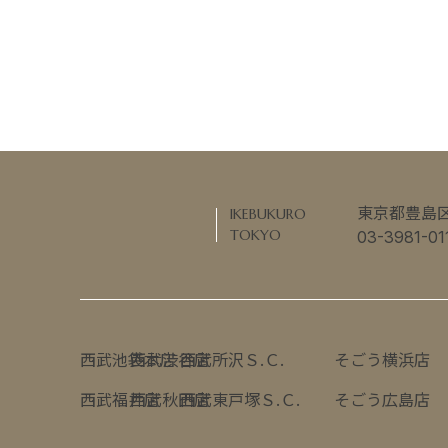
東京都豊島区南
IKEBUKURO
TOKYO
03-3981-
西武池袋本店
西武渋谷店
西武所沢Ｓ.Ｃ.
そごう横浜店
西武福井店
西武秋田店
西武東戸塚Ｓ.Ｃ.
そごう広島店