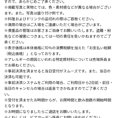
すので、あらかじめご了承ください。
※掲載写真と実物とでは、色・素材感などが異なる場合がござい
ます。また。写真は盛り付け例です。
※料理およびドリンクの品切れの際はご容赦ください。
※満席の場合はご入場をご遠慮いただく場合がございます。
※貴重品の管理はお客さまご自身でお願いいたします。盗難・紛
失などの被害につきましては一切の責任を負いかねますのでご了
承ください。
※表示価格は本体価格に10％の消費税額を加えた「お支払い総額
（税込価格）」となっております。
※アレルギーの原因といわれる特定原材料については売場係員ま
でお尋ねください。
※事前決済を済ませると当日受付がスムーズです。また、当日の
決済も可能です。
※事前決済システムをご利用の場合、ご利用日から2日前・前日・
当日のキャンセルの場合は返金できかねますのでご了承くださ
い。
※受付を済ませたお時間からが、お席時間と飲み放題の開始時間
となります。
※お時間になりましたらご退店をお願いいたします。
※くわしくは、ビアガーデン係員にお問い合わせください。