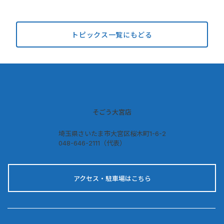
PARADISE 2026
スティバル
-リップ特集-
トピックス一覧にもどる
そごう大宮店
埼玉県さいたま市大宮区桜木町1-6-2
048-646-2111（代表）
アクセス・駐車場はこちら