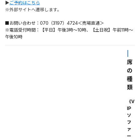
▶
ご予約はこちら
※外部サイトへ遷移します。
■お問い合わせ：070（3197）4724＜売場直通＞
※電話受付時間：【平日】午後3時～10時、【土日祝】午前11時～
午後10時
| 
席
の
種
類
《V
IP
ソ
フ
ァ
ー