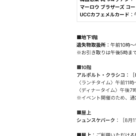
マーロウ ブラザーズ コ
UCCカフェメルカード
：
■地下1階
遺失物取扱所
：午前10時～
※お引き取りは午後5時ま
■
10階
アルポルト・クラシコ
：［
〈ランチタイム〉午前11時
〈ディナータイム〉午後7時
※イベント開催のため、通
■
屋上
シュンスケパーク
：［8月
■屋上
：ご利用いただける