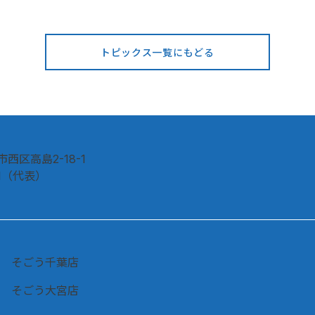
MIIA
N 
“Ef
トピックス一覧にもどる
Bo
e
定
限
西区高島2-18-1
111（代表）
そごう千葉店
そごう大宮店