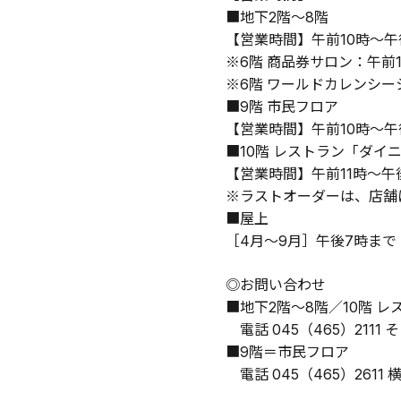
■地下2階～8階
【営業時間】午前10時～午
※6階 商品券サロン：午前
※6階 ワールドカレンシー
■9階 市民フロア
【営業時間】午前10時～午
■10階 レストラン「ダイ
【営業時間】午前11時～午後
※ラストオーダーは、店舗
■屋上
［4月～9月］午後7時まで
◎お問い合わせ
■地下2階～8階／10階 
　電話 045（465）211
■9階＝市民フロア
　電話 045（465）2611