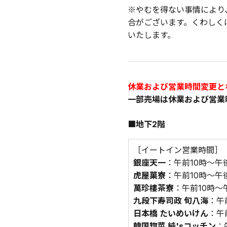
※やむを得ない事情により
合がございます。くわしく
いたします。
休業および営業時間変更と
一部売場は休業および営業
■地下2階
［イートイン営業時間］
銀座天一
：午前10時～午
虎屋菓寮
：午前10時～午後
萬珍樓茶寮
：午前10時～
九段下寿司政 旬八海
：午
日本橋 たいめいけん
：午
韓国惣菜 純'sコッチン
：