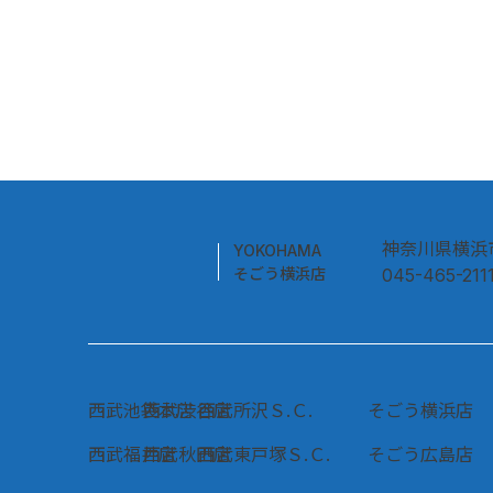
OSAMU
タ
GOODS 展
神奈川県横浜市
YOKOHAMA
そごう横浜店
045-465-2
西武池袋本店
西武渋谷店
西武所沢Ｓ.Ｃ.
そごう横浜店
西武福井店
西武秋田店
西武東戸塚Ｓ.Ｃ.
そごう広島店