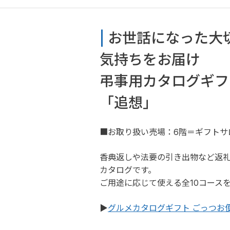
| 
お世話になった大
気持ちをお届け
弔事用カタログギフ
「追想」
■お取り扱い売場：6階＝ギフトサ
香典返しや法要の引き出物など返
カタログです。
ご用途に応じて使える全10コース
▶
グルメカタログギフト ごっつお