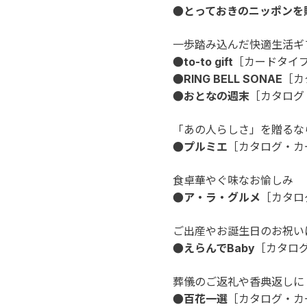
●とっておきのニッポンを
一歩踏み込んだ快適生活ギ
●to-to gift
［カードタイ
●RING BELL SONAE
［カ
●おとなの週末
［カタログ
「あの人らしさ」を贈るな
●プルミエ
［カタログ・カ
食卓華やぐ味なお愉しみ
●ア・ラ・グルメ
［カタロ
ご出産やお誕生日のお祝い
●えらんでBaby
［カタロ
葬儀のご返礼や香典返しに
●百花一選
［カタログ・カ