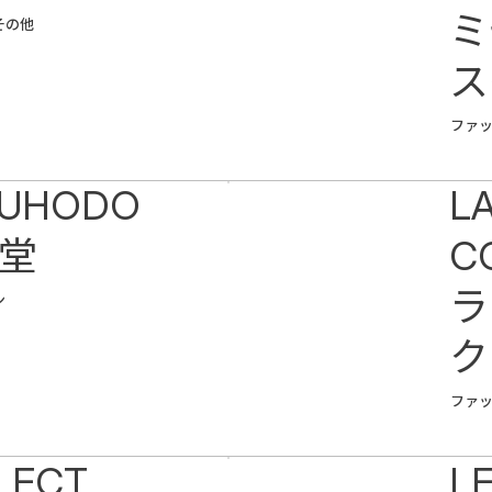
ミ
その他
ス
ル
ファ
KUHODO
L
堂
C
ラ
ン
ク
ファ
LECT
LE