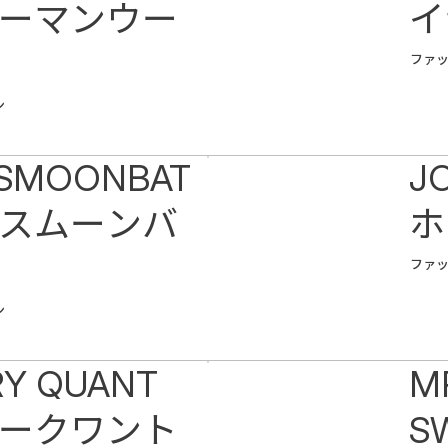
ーマンウー
イ
ファ
ン
SMOONBAT
J
スムーンバ
ホ
ファ
ン
Y QUANT
M
ークワント
S