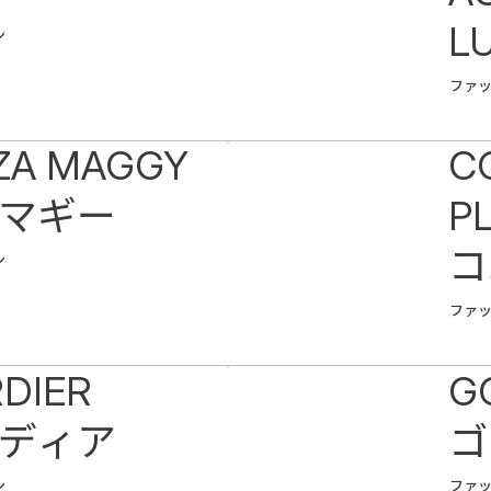
L
ン
ファ
ZA MAGGY
C
マギー
P
コ
ン
ファ
DIER
G
ディア
ゴ
ン
ファ