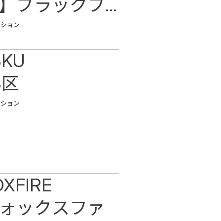
】ブラックフ
ーマル
ッション
3KU
3区
ッション
OXFIRE
ォックスファ