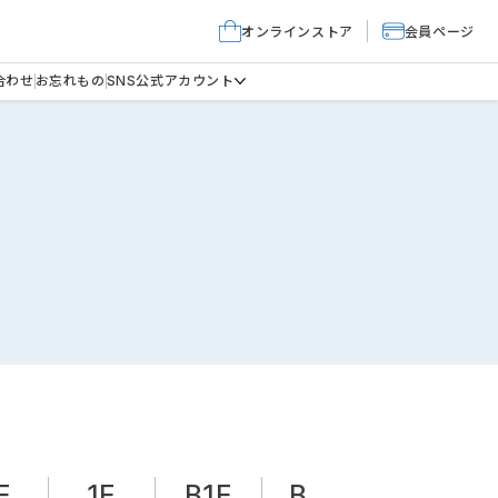
オンラインストア
会員ページ
合わせ
お忘れもの
SNS公式アカウント
F
1F
B1F
B2F
B3F