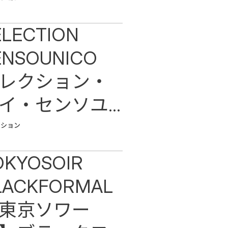
ELECTION
ENSOUNICO
レクション・
イ・センソユ
コ
ッション
OKYOSOIR
LACKFORMAL
東京ソワー