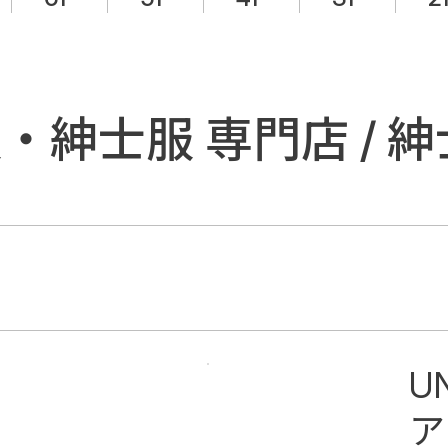
服・紳士服 専門店 /
U
ア