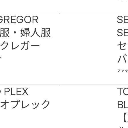
GREGOR
S
服・婦人服
S
クレガー
セ
バ
ン
ニ
ファ
 PLEX
T
オプレック
B
【