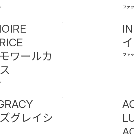
ン
ファ
OIRE
IN
RICE
イ
モワールカ
ファ
ス
ン
GRACY
A
ズグレイシ
L
A