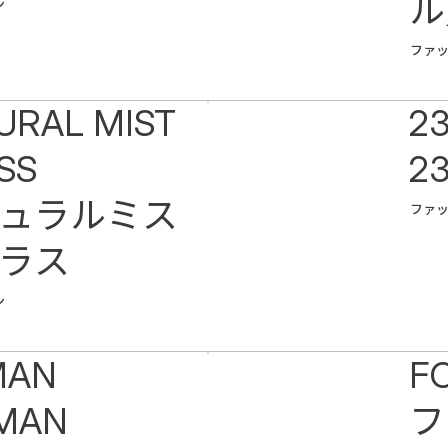
ル
ン
ォ
ファ
URAL MIST
2
SS
2
ュラルミス
ファ
ラス
ン
MAN
F
MAN
フ