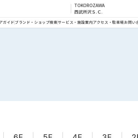
TOKOROZAWA
西武所沢Ｓ.Ｃ.
アガイド
ブランド・ショップ検索
サービス・施設案内
アクセス・駐車場
お問い
6F
5F
4F
3F
2